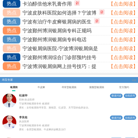
热点
卡泊醇倍他米乳膏作用
【点击阅读】
热点
宁波皮肤科医院如何选择？宁波博
【点击阅读】
热点
宁波有治疗牛皮癣银屑病的医生
【点击阅读】
热点
宁波鄞州博润银屑病专科正规吗
【点击阅读】
热点
宁波鄞州博润银屑病专科电话
【点击阅读】
热点
宁波银屑病医院-宁波博润银屑病是
【点击阅读】
热点
宁波鄞州博润综合门诊部预约挂号
【点击阅读】
热点
宁波博润银屑病网上挂号技巧：提
【点击阅读】
本院专家
全部
银屑病
牛皮癣
寻常型银屑病
脓胞型银屑病
官方预约
杜淑华
极速问诊
在线咨询
职称:执业医师
宁波博润银屑病专科
银屑病
擅长：女性银屑病寻常型、脓疱型、红皮型、关节型的临床诊治。
李良桂
极速问诊
在线咨询
执业医师
宁波博润银屑病专科
银屑病
擅长：各类型银屑病、牛皮癣的诊断及治疗