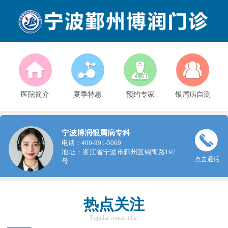
医院简介
夏季特惠
预约专家
银屑病自测
宁波博润银屑病专科
电话：400-991-5069
地址：浙江省宁波市鄞州区锦寓路197
点击通话
号
热点关注
Popular concern list