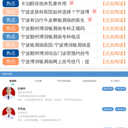
热点
卡泊醇倍他米乳膏作用
【点击阅读】
热点
宁波皮肤科医院如何选择？宁波博
【点击阅读】
热点
宁波有治疗牛皮癣银屑病的医生
【点击阅读】
热点
宁波鄞州博润银屑病专科正规吗
【点击阅读】
热点
宁波鄞州博润银屑病专科电话
【点击阅读】
热点
宁波银屑病医院-宁波博润银屑病是
【点击阅读】
热点
宁波鄞州博润综合门诊部预约挂号
【点击阅读】
热点
宁波博润银屑病网上挂号技巧：提
【点击阅读】
本院专家
全部
银屑病
牛皮癣
寻常型银屑病
脓胞型银屑病
官方预约
杜淑华
极速问诊
在线咨询
职称:执业医师
宁波博润银屑病专科
银屑病
擅长：女性银屑病寻常型、脓疱型、红皮型、关节型的临床诊治。
李良桂
极速问诊
在线咨询
执业医师
宁波博润银屑病专科
银屑病
擅长：各类型银屑病、牛皮癣的诊断及治疗