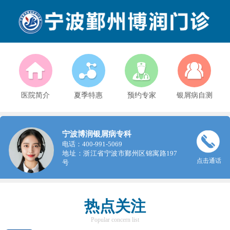
医院简介
夏季特惠
预约专家
银屑病自测
宁波博润银屑病专科
电话：400-991-5069
地址：浙江省宁波市鄞州区锦寓路197
点击通话
号
热点关注
Popular concern list