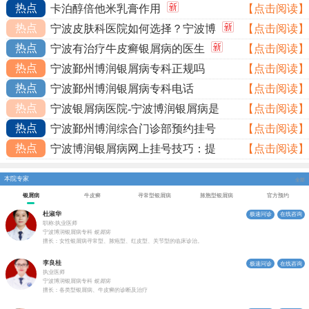
热点
卡泊醇倍他米乳膏作用
【点击阅读】
热点
宁波皮肤科医院如何选择？宁波博
【点击阅读】
热点
宁波有治疗牛皮癣银屑病的医生
【点击阅读】
热点
宁波鄞州博润银屑病专科正规吗
【点击阅读】
热点
宁波鄞州博润银屑病专科电话
【点击阅读】
热点
宁波银屑病医院-宁波博润银屑病是
【点击阅读】
热点
宁波鄞州博润综合门诊部预约挂号
【点击阅读】
热点
宁波博润银屑病网上挂号技巧：提
【点击阅读】
本院专家
全部
银屑病
牛皮癣
寻常型银屑病
脓胞型银屑病
官方预约
杜淑华
极速问诊
在线咨询
职称:执业医师
宁波博润银屑病专科
银屑病
擅长：女性银屑病寻常型、脓疱型、红皮型、关节型的临床诊治。
李良桂
极速问诊
在线咨询
执业医师
宁波博润银屑病专科
银屑病
擅长：各类型银屑病、牛皮癣的诊断及治疗