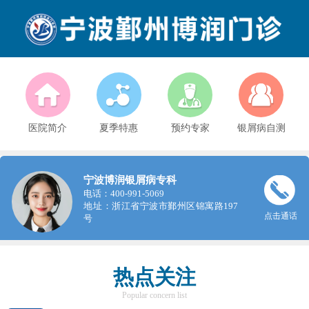
医院简介
夏季特惠
预约专家
银屑病自测
宁波博润银屑病专科
电话：400-991-5069
地址：浙江省宁波市鄞州区锦寓路197
点击通话
号
热点关注
Popular concern list