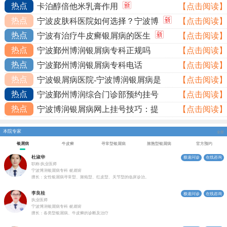
热点
卡泊醇倍他米乳膏作用
【点击阅读】
热点
宁波皮肤科医院如何选择？宁波博
【点击阅读】
热点
宁波有治疗牛皮癣银屑病的医生
【点击阅读】
热点
宁波鄞州博润银屑病专科正规吗
【点击阅读】
热点
宁波鄞州博润银屑病专科电话
【点击阅读】
热点
宁波银屑病医院-宁波博润银屑病是
【点击阅读】
热点
宁波鄞州博润综合门诊部预约挂号
【点击阅读】
热点
宁波博润银屑病网上挂号技巧：提
【点击阅读】
本院专家
全部
银屑病
牛皮癣
寻常型银屑病
脓胞型银屑病
官方预约
杜淑华
极速问诊
在线咨询
职称:执业医师
宁波博润银屑病专科
银屑病
擅长：女性银屑病寻常型、脓疱型、红皮型、关节型的临床诊治。
李良桂
极速问诊
在线咨询
执业医师
宁波博润银屑病专科
银屑病
擅长：各类型银屑病、牛皮癣的诊断及治疗