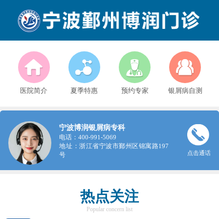
医院简介
夏季特惠
预约专家
银屑病自测
宁波博润银屑病专科
电话：400-991-5069
地址：浙江省宁波市鄞州区锦寓路197
点击通话
号
热点关注
Popular concern list